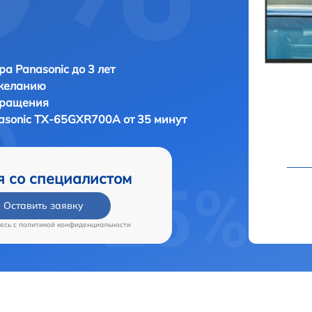
ра Panasonic до 3 лет
 желанию
бращения
asonic TX-65GXR700A от 35 минут
я со специалистом
Оставить заявку
есь c
политикой конфиденциальности