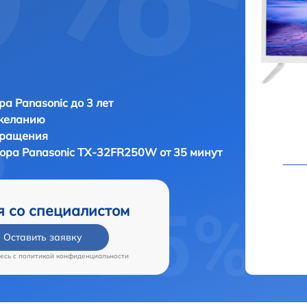
ра Panasonic до 3 лет
 желанию
бращения
зора
Panasonic TX-32FR250W от 35 минут
я со специалистом
Оставить заявку
есь c
политикой конфиденциальности