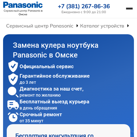
+7 (381) 267-86-36
Сервисный центр Panasonic
в
Ежедневно с 9:00 до 21:00
Омске
Сервисный центр Panasonic
Каталог устройств
Ре
Замена кулера ноутбука
Panasonic в Омске
Официальный сервис
Гарантийное обслуживание
до 3 лет
Диагностика за наш счет,
ремонт по желанию
Бесплатный выезд курьера
в день обращения
Срочный ремонт
от 35 минут
Бесплатная консультация со