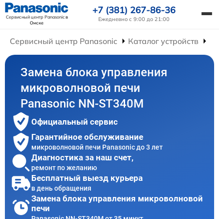
+7 (381) 267-86-36
Сервисный центр Panasonic
в
Ежедневно с 9:00 до 21:00
Омске
Сервисный центр Panasonic
Каталог устройств
Ре
Замена блока управления
микроволновой печи
Panasonic NN-ST340M
Официальный сервис
Гарантийное обслуживание
микроволновой печи Panasonic до 3 лет
Диагностика за наш счет,
ремонт по желанию
Бесплатный выезд курьера
в день обращения
Замена блока управления микроволновой
печи
Panasonic NN-ST340M от 35 минут