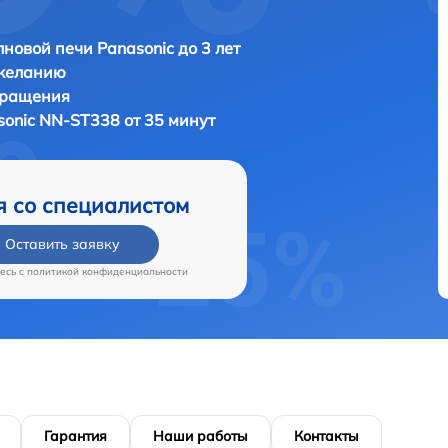
новой печи Panasonic до 3 лет
 желанию
бращения
sonic NN-ST338 от 35 минут
я со специалистом
Оставить заявку
есь c
политикой конфиденциальности
Гарантия
Наши работы
Контакты