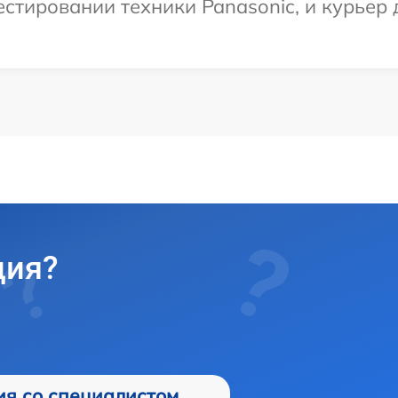
тировании техники Panasonic, и курьер 
ция?
ия со специалистом