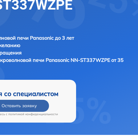
-ST337WZPE
новой печи Panasonic до 3 лет
 желанию
бращения
икроволновой печи
Panasonic NN-ST337WZPE от 35
я со специалистом
Оставить заявку
есь c
политикой конфиденциальности