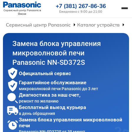
+7 (381) 267-86-36
Сервисный центр Panasonic
в
Ежедневно с 9:00 до 21:00
Омске
Сервисный центр Panasonic
Каталог устройств
Ре
Замена блока управления
микроволновой печи
Panasonic NN-SD372S
Официальный сервис
Гарантийное обслуживание
микроволновой печи Panasonic до 3 лет
Диагностика за наш счет,
ремонт по желанию
Бесплатный выезд курьера
в день обращения
Замена блока управления микроволновой
печи
Panasonic NN-SD372S от 35 минут