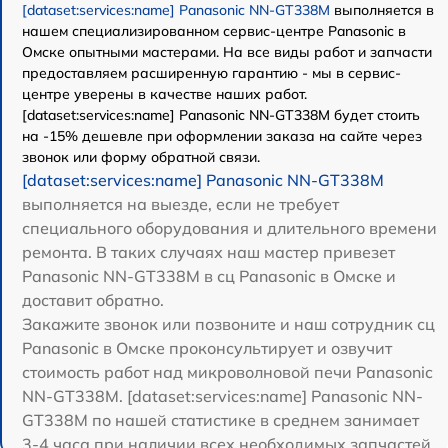
[dataset:services:name] Panasonic NN-GT338M
выполняется в
нашем специализированном сервис-центре Panasonic в
Омске опытными мастерами. На все виды работ и запчасти
предоставляем расширенную гарантию - мы в сервис-
центре уверены в качестве наших работ.
[dataset:services:name] Panasonic NN-GT338M будет стоить
на -15% дешевле при оформлении заказа на сайте через
звонок или форму обратной связи.
[dataset:services:name] Panasonic NN-GT338M
выполняется на выезде, если не требует
специального оборудования и длительного времени
ремонта. В таких случаях наш мастер привезет
Panasonic NN-GT338M в сц Panasonic в Омске и
доставит обратно.
Закажите звонок или позвоните и наш сотрудник сц
Panasonic в Омске проконсультирует и озвучит
стоимость работ над микроволновой печи Panasonic
NN-GT338M. [dataset:services:name] Panasonic NN-
GT338M по нашей статистике в среднем занимает
3-4 часа при наличии всех необходимых запчастей.