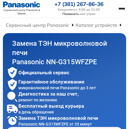
+7 (381) 267-86-36
Ежедневно с 9:00 до 21:00
Сервисный центр Panasonic
в
Омске
Позвонить
мне утром
Сервисный центр Panasonic
Каталог устройств
Ре
Замена ТЭН микроволновой
печи
Panasonic NN-G315WFZPE
Официальный сервис
Гарантийное обслуживание
микроволновой печи Panasonic до 3 лет
Диагностика за наш счет,
ремонт по желанию
Бесплатный выезд курьера
в день обращения
Замена ТЭН микроволновой печи
Panasonic NN-G315WFZPE от 35 минут