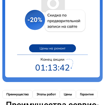
Скидка по
-20%
предварительной
записи на сайте
Цены на ремонт
Конец акции
01:13:41
Преимущества
Этапы работ
Цены
Гарантия
М