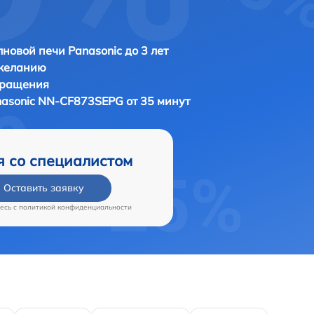
новой печи Panasonic до 3 лет
 желанию
бращения
asonic NN-CF873SEPG от 35 минут
я со специалистом
Оставить заявку
есь c
политикой конфиденциальности