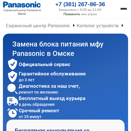
+7 (381) 267-86-36
Ежедневно с 9:00 до 21:00
Сервисный центр Panasonic
в
Омске
Позвонить
мне утром
Сервисный центр Panasonic
Каталог устройств
Р
Замена блока питания мфу
Panasonic в Омске
Официальный сервис
Гарантийное обслуживание
до 3 лет
Диагностика за наш счет,
ремонт по желанию
Бесплатный выезд курьера
в день обращения
Срочный ремонт
от 35 минут
Бесплатная консультация со