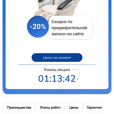
Скидка по
-20%
предварительной
записи на сайте
Цены на ремонт
Конец акции
01:13:41
Преимущества
Этапы работ
Цены
Гарантия
М