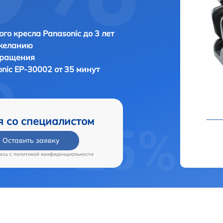
го кресла Panasonic до 3 лет
 желанию
бращения
nic EP-30002 от 35 минут
я со специалистом
Оставить заявку
есь c
политикой конфиденциальности