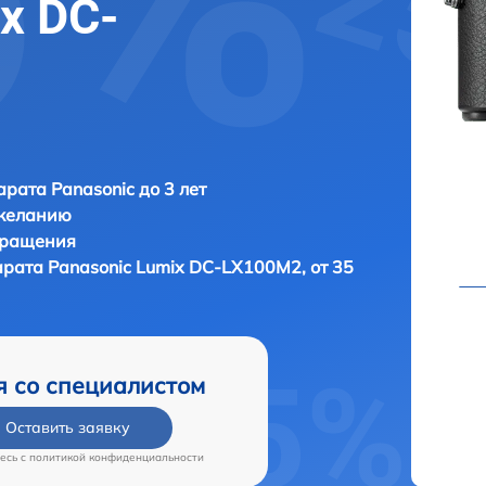
x DC-
рата Panasonic до 3 лет
 желанию
бращения
арата
Panasonic Lumix DC-LX100M2, от 35
я со специалистом
Оставить заявку
есь c
политикой конфиденциальности